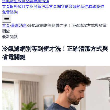
空氣新生冷氣空調專業清潔
首頁
服務項目
文章
最新消息
常見問答
影音
關於我們
聯絡我們
免費諮詢
首頁
›
最新消息
›
冷氣濾網別等到髒才洗！正確清潔方式與省電
關鍵
最新知識
冷氣濾網別等到髒才洗！正確清潔方式與
省電關鍵