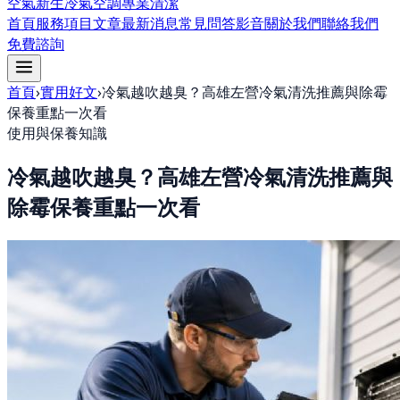
空氣新生冷氣空調專業清潔
首頁
服務項目
文章
最新消息
常見問答
影音
關於我們
聯絡我們
免費諮詢
首頁
›
實用好文
›
冷氣越吹越臭？高雄左營冷氣清洗推薦與除霉
保養重點一次看
使用與保養知識
冷氣越吹越臭？高雄左營冷氣清洗推薦與
除霉保養重點一次看