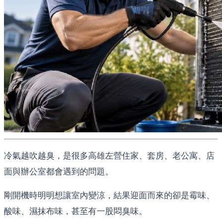
冷氣越吹越臭，是很多高雄左營住家、套房、老公寓、店
面與辦公室都會遇到的問題。
剛開機時明明想讓室內變涼，結果迎面而來的卻是霉味、
酸味、濕抹布味，甚至有一股悶臭味。